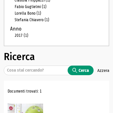
Claudia Filippazzi
(1)
Fabio Guglielmi
(1)
Lorella Bono
(1)
Stefania Chiavero
(1)
Anno
2017
(1)
Ricerca
Cerca
Cerca
Azzera
Risultati di ricerca
Documenti trovati: 1