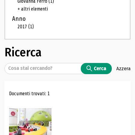
Giovanna Ferro
(1)
+ altri elementi
Anno
2017
(1)
Ricerca
Cerca
Cerca
Azzera
Risultati di ricerca
Documenti trovati: 1