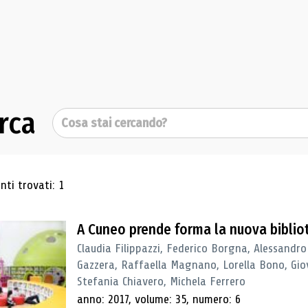
rca
Cerca
ultati di ricerca
ti trovati: 1
A Cuneo prende forma la nuova biblio
Claudia Filippazzi, Federico Borgna, Alessandro
Gazzera, Raffaella Magnano, Lorella Bono, Gio
Stefania Chiavero, Michela Ferrero
anno: 2017, volume: 35, numero: 6