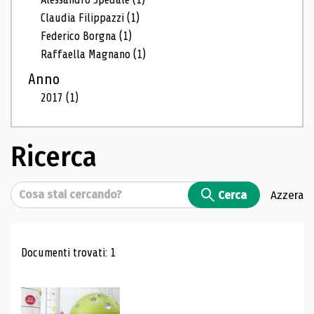
Claudia Filippazzi
(1)
Federico Borgna
(1)
Raffaella Magnano
(1)
Anno
2017
(1)
Ricerca
Cerca
Cerca
Azzera
Risultati di ricerca
Documenti trovati: 1