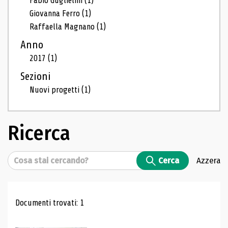
Fabio Guglielmi
(1)
Giovanna Ferro
(1)
Raffaella Magnano
(1)
Anno
2017
(1)
Sezioni
Nuovi progetti
(1)
Ricerca
Cerca
Cerca
Azzera
Risultati di ricerca
Documenti trovati: 1