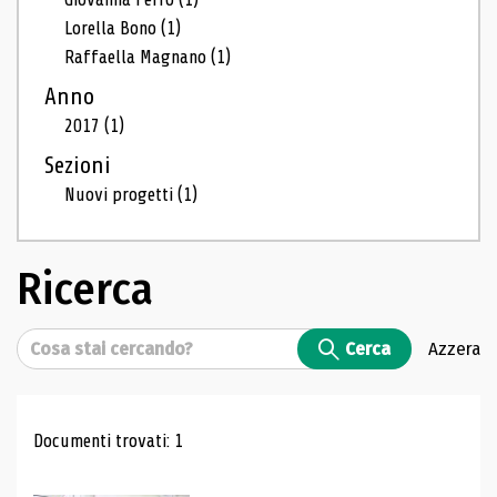
Lorella Bono
(1)
Raffaella Magnano
(1)
Anno
2017
(1)
Sezioni
Nuovi progetti
(1)
Ricerca
Cerca
Cerca
Azzera
Risultati di ricerca
Documenti trovati: 1