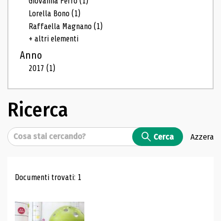
Giovanna Ferro
(1)
Lorella Bono
(1)
Raffaella Magnano
(1)
+ altri elementi
Anno
2017
(1)
Ricerca
Cerca
Cerca
Azzera
Risultati di ricerca
Documenti trovati: 1