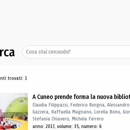
rca
Cerca
ultati di ricerca
ti trovati: 1
A Cuneo prende forma la nuova biblio
Claudia Filippazzi, Federico Borgna, Alessandro
Gazzera, Raffaella Magnano, Lorella Bono, Gio
Stefania Chiavero, Michela Ferrero
anno: 2017, volume: 35, numero: 6