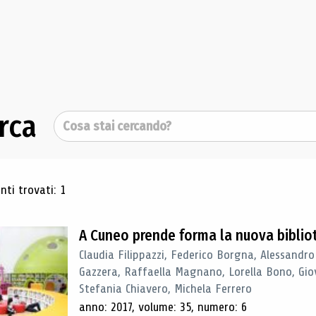
rca
Cerca
ultati di ricerca
ti trovati: 1
A Cuneo prende forma la nuova biblio
Claudia Filippazzi, Federico Borgna, Alessandro
Gazzera, Raffaella Magnano, Lorella Bono, Gio
Stefania Chiavero, Michela Ferrero
anno: 2017, volume: 35, numero: 6