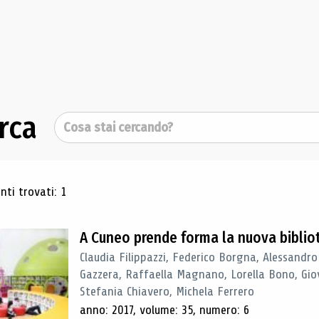
rca
Cerca
ultati di ricerca
ti trovati: 1
A Cuneo prende forma la nuova biblio
Claudia Filippazzi, Federico Borgna, Alessandro
Gazzera, Raffaella Magnano, Lorella Bono, Gio
Stefania Chiavero, Michela Ferrero
anno: 2017, volume: 35, numero: 6