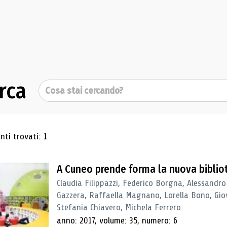
rca
Cerca
ultati di ricerca
ti trovati: 1
A Cuneo prende forma la nuova biblio
Claudia Filippazzi, Federico Borgna, Alessandro
Gazzera, Raffaella Magnano, Lorella Bono, Gio
Stefania Chiavero, Michela Ferrero
anno: 2017, volume: 35, numero: 6