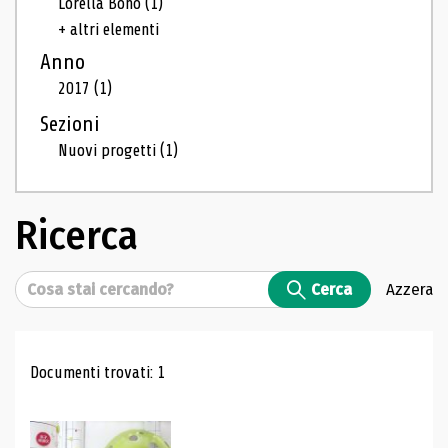
Lorella Bono
(1)
+ altri elementi
Anno
2017
(1)
Sezioni
Nuovi progetti
(1)
Ricerca
Cerca
Cerca
Azzera
Risultati di ricerca
Documenti trovati: 1