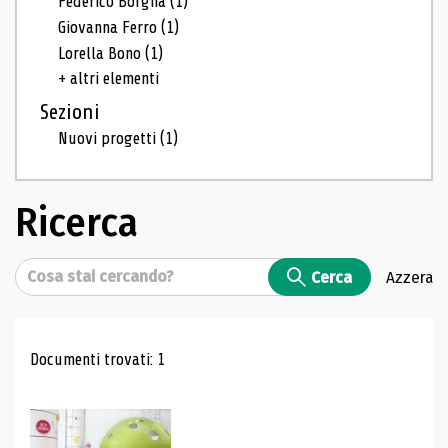
Federico Borgna
(1)
Giovanna Ferro
(1)
Lorella Bono
(1)
+ altri elementi
Sezioni
Nuovi progetti
(1)
Ricerca
Cerca
Cerca
Azzera
Risultati di ricerca
Documenti trovati: 1