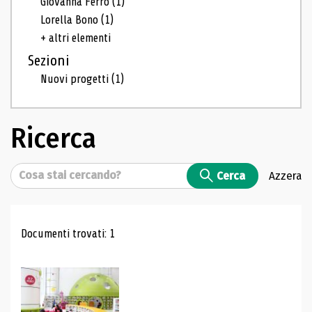
Giovanna Ferro
(1)
Lorella Bono
(1)
+ altri elementi
Sezioni
Nuovi progetti
(1)
Ricerca
Cerca
Cerca
Azzera
Risultati di ricerca
Documenti trovati: 1