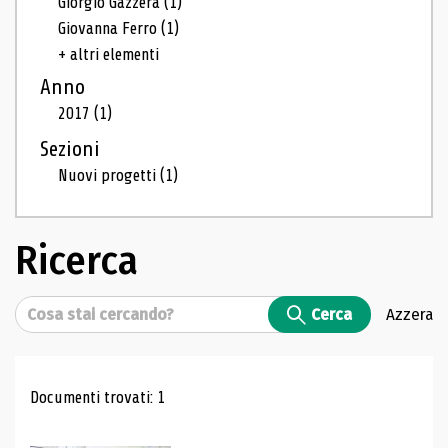
Giorgio Gazzera
(1)
Giovanna Ferro
(1)
+ altri elementi
Anno
2017
(1)
Sezioni
Nuovi progetti
(1)
Ricerca
Cerca
Cerca
Azzera
Risultati di ricerca
Documenti trovati: 1