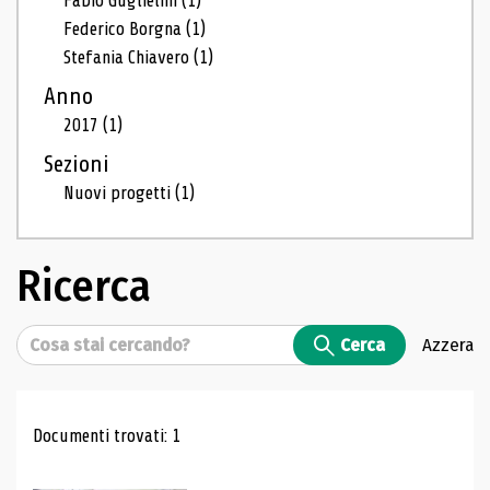
Fabio Guglielmi
(1)
Federico Borgna
(1)
Stefania Chiavero
(1)
Anno
2017
(1)
Sezioni
Nuovi progetti
(1)
Ricerca
Cerca
Cerca
Azzera
Risultati di ricerca
Documenti trovati: 1