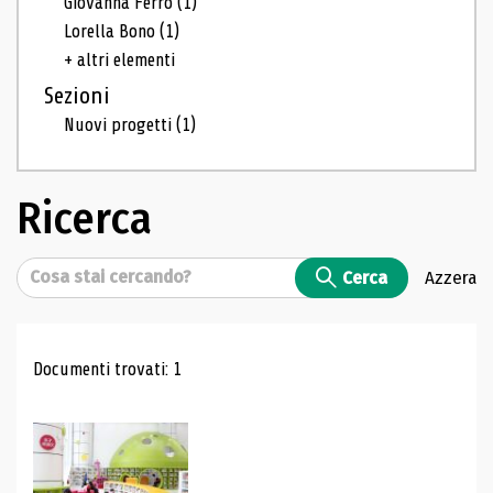
Giovanna Ferro
(1)
Lorella Bono
(1)
+ altri elementi
Sezioni
Nuovi progetti
(1)
Ricerca
Cerca
Cerca
Azzera
Risultati di ricerca
Documenti trovati: 1