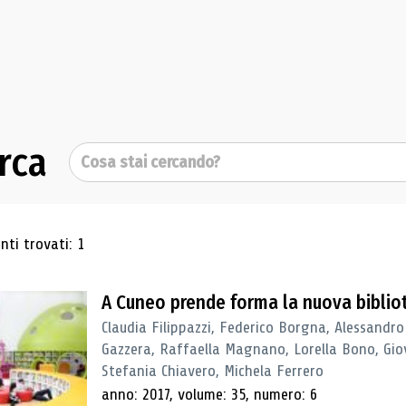
rca
Cerca
ultati di ricerca
ti trovati: 1
A Cuneo prende forma la nuova biblio
Claudia Filippazzi, Federico Borgna, Alessandro
Gazzera, Raffaella Magnano, Lorella Bono, Gio
Stefania Chiavero, Michela Ferrero
anno: 2017, volume: 35, numero: 6