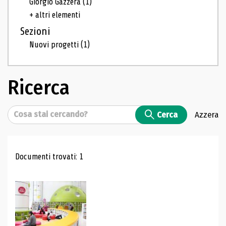
Giorgio Gazzera
(1)
+ altri elementi
Sezioni
Nuovi progetti
(1)
Ricerca
Cerca
Cerca
Azzera
Risultati di ricerca
Documenti trovati: 1