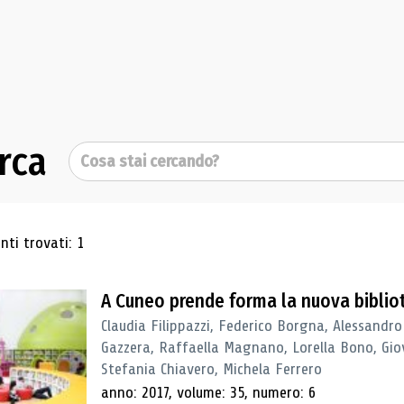
rca
Cerca
ultati di ricerca
ti trovati: 1
A Cuneo prende forma la nuova biblio
Claudia Filippazzi, Federico Borgna, Alessandro
Gazzera, Raffaella Magnano, Lorella Bono, Gio
Stefania Chiavero, Michela Ferrero
anno: 2017, volume: 35, numero: 6