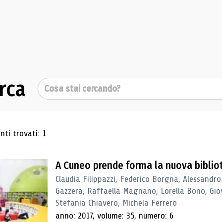
rca
Cerca
ultati di ricerca
ti trovati: 1
A Cuneo prende forma la nuova biblio
Claudia Filippazzi, Federico Borgna, Alessandro
Gazzera, Raffaella Magnano, Lorella Bono, Gio
Stefania Chiavero, Michela Ferrero
anno: 2017, volume: 35, numero: 6