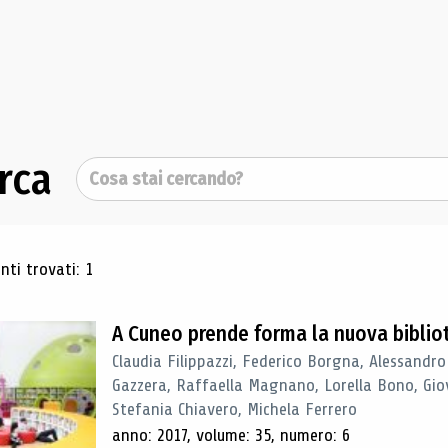
rca
Cerca
ultati di ricerca
ti trovati: 1
A Cuneo prende forma la nuova biblio
Claudia Filippazzi, Federico Borgna, Alessandro
Gazzera, Raffaella Magnano, Lorella Bono, Gio
Stefania Chiavero, Michela Ferrero
anno: 2017, volume: 35, numero: 6