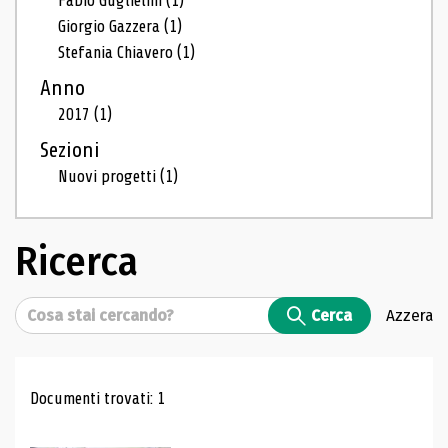
Fabio Guglielmi
(1)
Giorgio Gazzera
(1)
Stefania Chiavero
(1)
Anno
2017
(1)
Sezioni
Nuovi progetti
(1)
Ricerca
Cerca
Cerca
Azzera
Risultati di ricerca
Documenti trovati: 1