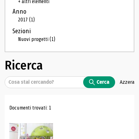
+ altri elementi
Anno
2017
(1)
Sezioni
Nuovi progetti
(1)
Ricerca
Cerca
Cerca
Azzera
Risultati di ricerca
Documenti trovati: 1