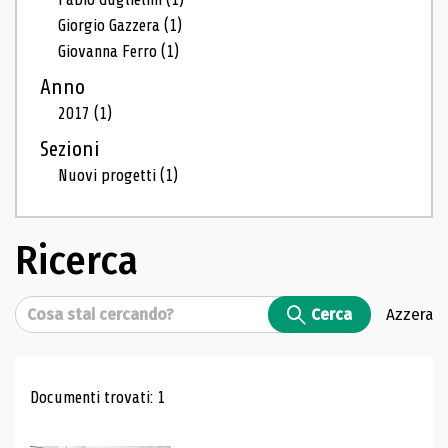
Giorgio Gazzera
(1)
Giovanna Ferro
(1)
Anno
2017
(1)
Sezioni
Nuovi progetti
(1)
Ricerca
Cerca
Cerca
Azzera
Risultati di ricerca
Documenti trovati: 1