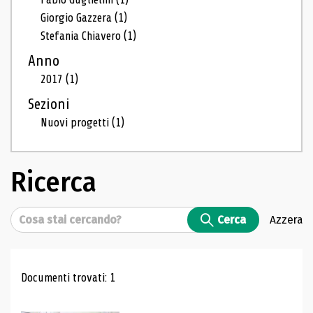
Giorgio Gazzera
(1)
Stefania Chiavero
(1)
Anno
2017
(1)
Sezioni
Nuovi progetti
(1)
Ricerca
Cerca
Cerca
Azzera
Risultati di ricerca
Documenti trovati: 1