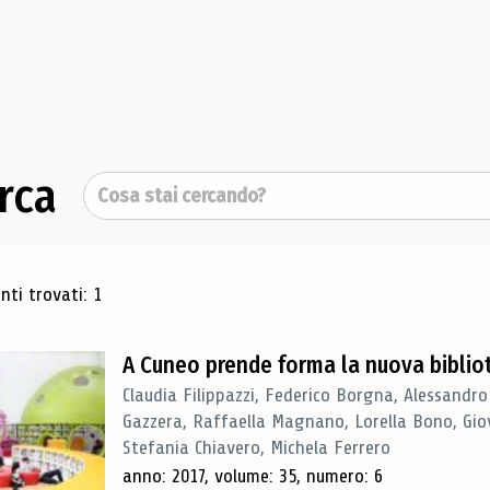
rca
Cerca
ultati di ricerca
ti trovati: 1
A Cuneo prende forma la nuova biblio
Claudia Filippazzi, Federico Borgna, Alessandro
Gazzera, Raffaella Magnano, Lorella Bono, Gio
Stefania Chiavero, Michela Ferrero
anno: 2017, volume: 35, numero: 6