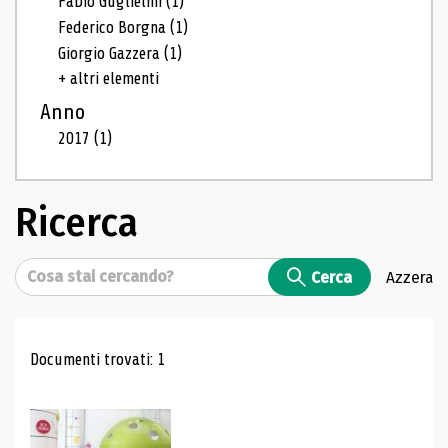
Fabio Guglielmi
(1)
Federico Borgna
(1)
Giorgio Gazzera
(1)
+ altri elementi
Anno
2017
(1)
Ricerca
Cerca
Cerca
Azzera
Risultati di ricerca
Documenti trovati: 1