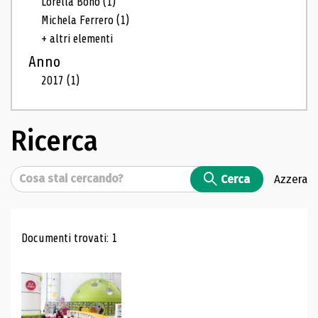
Lorella Bono
(1)
Michela Ferrero
(1)
+ altri elementi
Anno
2017
(1)
Ricerca
Cerca
Cerca
Azzera
Risultati di ricerca
Documenti trovati: 1