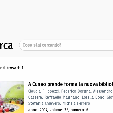
rca
Cerca
ultati di ricerca
ti trovati: 1
A Cuneo prende forma la nuova biblio
Claudia Filippazzi, Federico Borgna, Alessandro
Gazzera, Raffaella Magnano, Lorella Bono, Gio
Stefania Chiavero, Michela Ferrero
anno: 2017, volume: 35, numero: 6