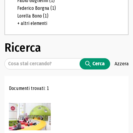
Fabio Guglielmi
(1)
Federico Borgna
(1)
Lorella Bono
(1)
+ altri elementi
Ricerca
Cerca
Cerca
Azzera
Risultati di ricerca
Documenti trovati: 1