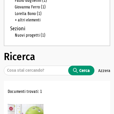
Fabio Guglielmi
(1)
Giovanna Ferro
(1)
Lorella Bono
(1)
+ altri elementi
Sezioni
Nuovi progetti
(1)
Ricerca
Cerca
Cerca
Azzera
Risultati di ricerca
Documenti trovati: 1