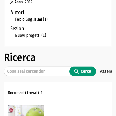
Anno: 2017
Autori
Fabio Guglielmi
(1)
Sezioni
Nuovi progetti
(1)
Ricerca
Cerca
Cerca
Azzera
Risultati di ricerca
Documenti trovati: 1