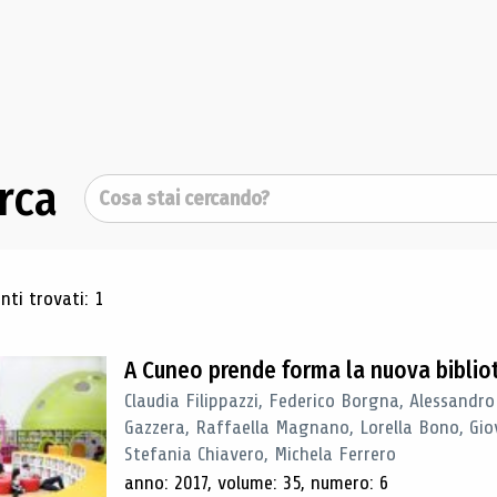
rca
Cerca
ultati di ricerca
ti trovati: 1
A Cuneo prende forma la nuova biblio
Claudia Filippazzi, Federico Borgna, Alessandro
Gazzera, Raffaella Magnano, Lorella Bono, Gio
Stefania Chiavero, Michela Ferrero
anno: 2017, volume: 35, numero: 6