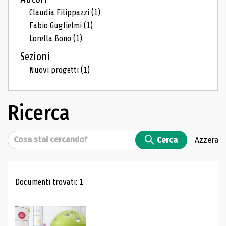
Claudia Filippazzi
(1)
Fabio Guglielmi
(1)
Lorella Bono
(1)
Sezioni
Nuovi progetti
(1)
Ricerca
Cerca
Cerca
Azzera
Risultati di ricerca
Documenti trovati: 1