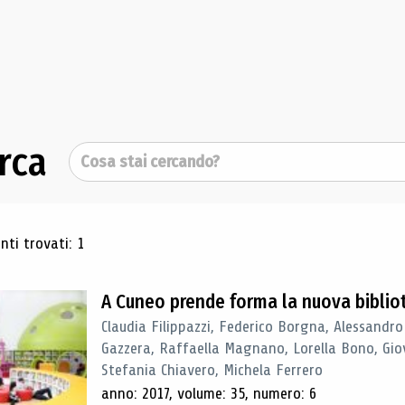
rca
Cerca
ultati di ricerca
ti trovati: 1
A Cuneo prende forma la nuova biblio
Claudia Filippazzi, Federico Borgna, Alessandro
Gazzera, Raffaella Magnano, Lorella Bono, Gio
Stefania Chiavero, Michela Ferrero
anno: 2017, volume: 35, numero: 6