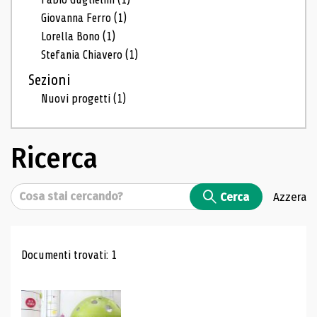
Giovanna Ferro
(1)
Lorella Bono
(1)
Stefania Chiavero
(1)
Sezioni
Nuovi progetti
(1)
Ricerca
Cerca
Cerca
Azzera
Risultati di ricerca
Documenti trovati: 1