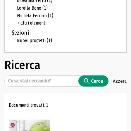
Giovanna Ferro
(1)
Lorella Bono
(1)
Michela Ferrero
(1)
+ altri elementi
Sezioni
Nuovi progetti
(1)
Ricerca
Cerca
Cerca
Azzera
Risultati di ricerca
Documenti trovati: 1