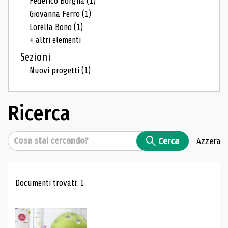
Federico Borgna
(1)
Giovanna Ferro
(1)
Lorella Bono
(1)
+ altri elementi
Sezioni
Nuovi progetti
(1)
Ricerca
Cerca
Cerca
Azzera
Risultati di ricerca
Documenti trovati: 1