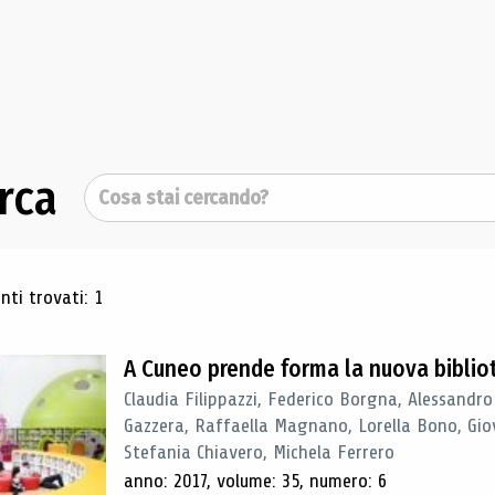
rca
Cerca
ultati di ricerca
ti trovati: 1
A Cuneo prende forma la nuova biblio
Claudia Filippazzi, Federico Borgna, Alessandro
Gazzera, Raffaella Magnano, Lorella Bono, Gio
Stefania Chiavero, Michela Ferrero
anno: 2017, volume: 35, numero: 6