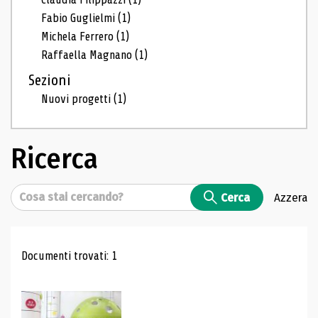
Fabio Guglielmi
(1)
Michela Ferrero
(1)
Raffaella Magnano
(1)
Sezioni
Nuovi progetti
(1)
Ricerca
Cerca
Cerca
Azzera
Risultati di ricerca
Documenti trovati: 1