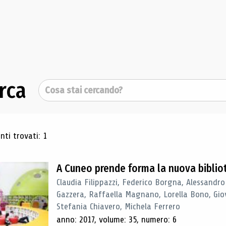
rca
Cerca
ultati di ricerca
ti trovati: 1
A Cuneo prende forma la nuova biblio
Claudia Filippazzi, Federico Borgna, Alessandro
Gazzera, Raffaella Magnano, Lorella Bono, Gio
Stefania Chiavero, Michela Ferrero
anno: 2017, volume: 35, numero: 6