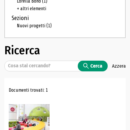
Lorella Bono
(1)
+ altri elementi
Sezioni
Nuovi progetti
(1)
Ricerca
Cerca
Cerca
Azzera
Risultati di ricerca
Documenti trovati: 1