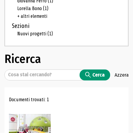
Giovanna Ferro
(1)
Lorella Bono
(1)
+ altri elementi
Sezioni
Nuovi progetti
(1)
Ricerca
Cerca
Cerca
Azzera
Risultati di ricerca
Documenti trovati: 1