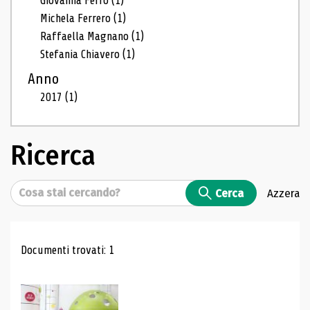
Giovanna Ferro
(1)
Michela Ferrero
(1)
Raffaella Magnano
(1)
Stefania Chiavero
(1)
Anno
2017
(1)
Ricerca
Cerca
Cerca
Azzera
Risultati di ricerca
Documenti trovati: 1