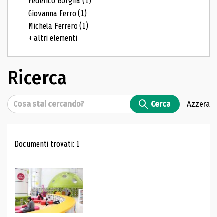
Federico Borgna
(1)
Giovanna Ferro
(1)
Michela Ferrero
(1)
+ altri elementi
Ricerca
Cerca
Cerca
Azzera
Risultati di ricerca
Documenti trovati: 1