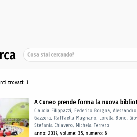
rca
Cerca
ultati di ricerca
ti trovati: 1
A Cuneo prende forma la nuova biblio
Claudia Filippazzi, Federico Borgna, Alessandro
Gazzera, Raffaella Magnano, Lorella Bono, Gio
Stefania Chiavero, Michela Ferrero
anno: 2017, volume: 35, numero: 6