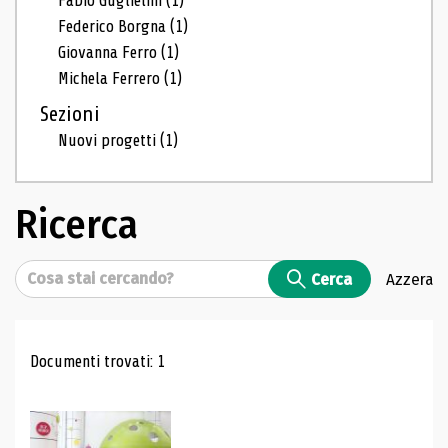
Fabio Guglielmi
(1)
Federico Borgna
(1)
Giovanna Ferro
(1)
Michela Ferrero
(1)
Sezioni
Nuovi progetti
(1)
Ricerca
Cerca
Cerca
Azzera
Risultati di ricerca
Documenti trovati: 1