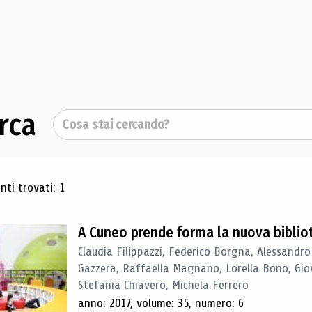
rca
Cerca
ultati di ricerca
ti trovati: 1
A Cuneo prende forma la nuova biblio
Claudia Filippazzi, Federico Borgna, Alessandro
Gazzera, Raffaella Magnano, Lorella Bono, Gio
Stefania Chiavero, Michela Ferrero
anno: 2017, volume: 35, numero: 6