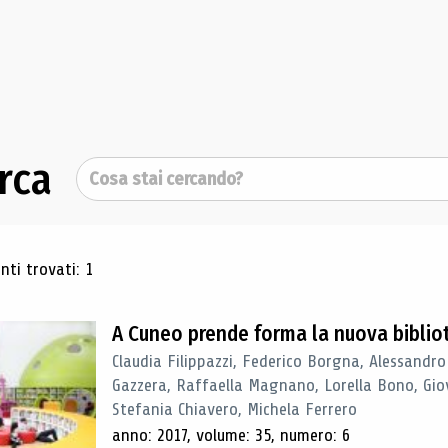
rca
Cerca
ultati di ricerca
ti trovati: 1
A Cuneo prende forma la nuova biblio
Claudia Filippazzi, Federico Borgna, Alessandro
Gazzera, Raffaella Magnano, Lorella Bono, Gio
Stefania Chiavero, Michela Ferrero
anno: 2017, volume: 35, numero: 6